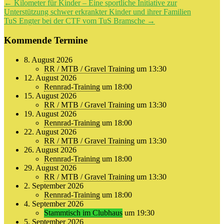
Beitragsnavigation
←
Kilometer für Kinder – Eine sportliche Initiative zur
Unterstützung schwer erkrankter Kinder und ihrer Familien
TuS Engter bei der CTF vom TuS Bramsche
→
Kommende Termine
8. August 2026
RR / MTB / Gravel Training
um 13:30
12. August 2026
Rennrad-Training
um 18:00
15. August 2026
RR / MTB / Gravel Training
um 13:30
19. August 2026
Rennrad-Training
um 18:00
22. August 2026
RR / MTB / Gravel Training
um 13:30
26. August 2026
Rennrad-Training
um 18:00
29. August 2026
RR / MTB / Gravel Training
um 13:30
2. September 2026
Rennrad-Training
um 18:00
4. September 2026
Stammtisch im Clubhaus
um 19:30
5. September 2026