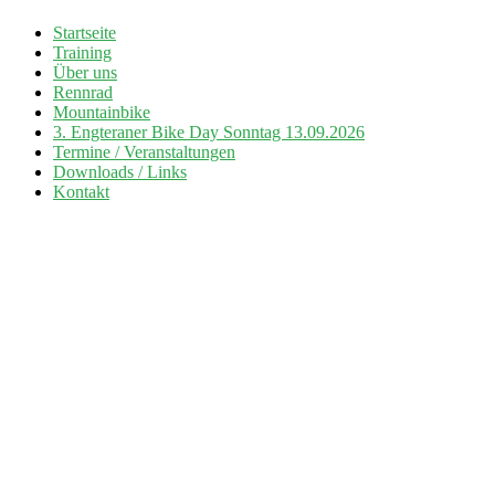
Zum
Startseite
Inhalt
Training
Radsport TuS Engter
springen
Über uns
Rennrad
Mountainbike
3. Engteraner Bike Day Sonntag 13.09.2026
Termine / Veranstaltungen
Downloads / Links
Kontakt