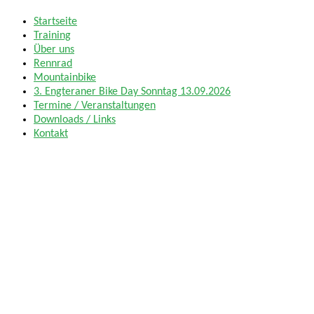
Zum
Startseite
Radsport TuS Engter
Inhalt
Training
springen
Über uns
Rennrad
Mountainbike
3. Engteraner Bike Day Sonntag 13.09.2026
Termine / Veranstaltungen
Downloads / Links
Kontakt