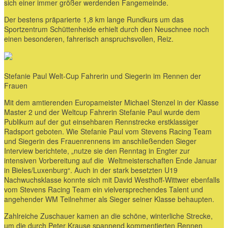
sich einer immer größer werdenden Fangemeinde.
Der bestens präparierte 1,8 km lange Rundkurs um das
Sportzentrum Schüttenheide erhielt durch den Neuschnee noch
einen besonderen, fahrerisch anspruchsvollen, Reiz.
Stefanie Paul Welt-Cup Fahrerin und Siegerin im Rennen der
Frauen
Mit dem amtierenden Europameister Michael Stenzel in der Klasse
Master 2 und der Weltcup Fahrerin Stefanie Paul wurde dem
Publikum auf der gut einsehbaren Rennstrecke erstklassiger
Radsport geboten. Wie Stefanie Paul vom Stevens Racing Team
und Siegerin des Frauenrennens im anschließenden Sieger
Interview berichtete, „nutze sie den Renntag in Engter zur
intensiven Vorbereitung auf die Weltmeisterschaften Ende Januar
in Bieles/Luxenburg“. Auch in der stark besetzten U19
Nachwuchsklasse konnte sich mit David Westhoff-Wittwer ebenfalls
vom Stevens Racing Team ein vielversprechendes Talent und
angehender WM Teilnehmer als Sieger seiner Klasse behaupten.
Zahlreiche Zuschauer kamen an die schöne, winterliche Strecke,
um die durch Peter Krause spannend kommentierten Rennen