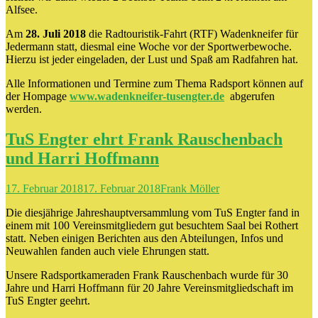
Alfsee.
Am
28. Juli 2018
die Radtouristik-Fahrt (RTF) Wadenkneifer für
Jedermann statt, diesmal eine Woche vor der Sportwerbewoche.
Hierzu ist jeder eingeladen, der Lust und Spaß am Radfahren hat.
Alle Informationen und Termine zum Thema Radsport können auf
der Hompage
www.wadenkneifer-tusengter.de
abgerufen
werden.
TuS Engter ehrt Frank Rauschenbach
und Harri Hoffmann
17. Februar 2018
17. Februar 2018
Frank Möller
Die diesjährige Jahreshauptversammlung vom TuS Engter fand in
einem mit 100 Vereinsmitgliedern gut besuchtem Saal bei Rothert
statt. Neben einigen Berichten aus den Abteilungen, Infos und
Neuwahlen fanden auch viele Ehrungen statt.
Unsere Radsportkameraden Frank Rauschenbach wurde für 30
Jahre und Harri Hoffmann für 20 Jahre Vereinsmitgliedschaft im
TuS Engter geehrt.