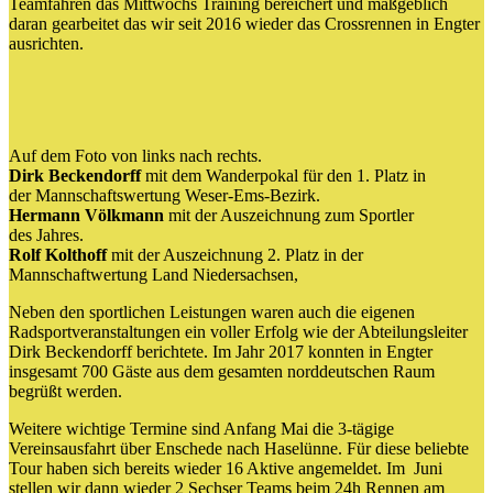
Teamfahren das Mittwochs Training bereichert und maßgeblich
daran gearbeitet das wir seit 2016 wieder das Crossrennen in Engter
ausrichten.
Auf dem Foto von links nach rechts.
Dirk Beckendorff
mit dem Wanderpokal für den 1. Platz in
der Mannschaftswertung Weser-Ems-Bezirk.
Hermann Völkmann
mit der Auszeichnung zum Sportler
des Jahres.
Rolf Kolthoff
mit der Auszeichnung 2. Platz in der
Mannschaftwertung Land Niedersachsen,
Neben den sportlichen Leistungen waren auch die eigenen
Radsportveranstaltungen ein voller Erfolg wie der Abteilungsleiter
Dirk Beckendorff berichtete. Im Jahr 2017 konnten in Engter
insgesamt 700 Gäste aus dem gesamten norddeutschen Raum
begrüßt werden.
Weitere wichtige Termine sind Anfang Mai die 3-tägige
Vereinsausfahrt über Enschede nach Haselünne. Für diese beliebte
Tour haben sich bereits wieder 16 Aktive angemeldet. Im Juni
stellen wir dann wieder 2 Sechser Teams beim 24h Rennen am