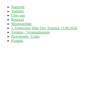
Zum
Startseite
Inhalt
Training
Radsport TuS Engter
springen
Über uns
Rennrad
Mountainbike
3. Engteraner Bike Day Sonntag 13.09.2026
Termine / Veranstaltungen
Downloads / Links
Kontakt