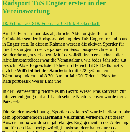
Radsport TuS Engter erster in der
Vereinswertung
18. Februar 2018
18. Februar 2018
Dirk Beckendorff
Am 17. Februar fand das alljährliche Abteilungstreffen und
Grünkohlessen der Radsportabteilung des TuS Engter im Clubhaus
in Engter statt. In diesem Rahmen werden die aktiven Sportler für
ihre Leistungen in der vergangenen Saison ausgezeichnet und
Sonderehrungen verliehen. Mit fast vollzähligem erscheinen aller
Abteilungsmitglieder war die Veranstaltung wie jedes Jahr sehr gut
besucht. Als erfolgreichster Fahrer im Bereich BDR-Radtouristik
erzielte
Wilfried bei der Sandwisch
mit 228 gefahrenen
Wertungspunkten und 8.701 km im Jahr 2017 den 1. Platz im
Radsportbezirk Weser-Ems und.
In der Teamwertung reichte es im Bezirk-Weser-Ems souverän zur
Titelverteidigung und auf Landesebene Niedersachsen wurde der 2.
Patz erzielt.
Die Sonderauszeichnung „Sportler des Jahres“ wurde in diesem Jahr
dem Sportkameraden
Hermann Völkmann
verliehen. Mit dieser
Auszeichnung wurde sein jahrelanges Engagement in der Abteilung
und für den Radsport gewürdigt. Insbesondere hat er durch das