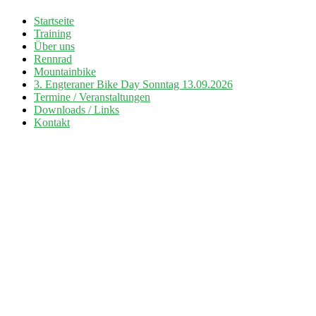
Zum
Startseite
Inhalt
Training
Radsport TuS Engter
springen
Über uns
Rennrad
Mountainbike
3. Engteraner Bike Day Sonntag 13.09.2026
Termine / Veranstaltungen
Downloads / Links
Kontakt