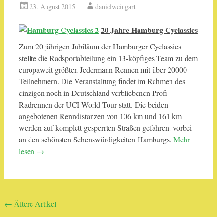
23. August 2015
danielweingart
20 Jahre Hamburg Cyclassics
Zum 20 jährigen Jubiläum der Hamburger Cyclassics
stellte die Radsportabteilung ein 13-köpfiges Team zu dem
europaweit größten Jedermann Rennen mit über 20000
Teilnehmern. Die Veranstaltung findet im Rahmen des
einzigen noch in Deutschland verbliebenen Profi
Radrennen der UCI World Tour statt. Die beiden
angebotenen Renndistanzen von 106 km und 161 km
werden auf komplett gesperrten Straßen gefahren, vorbei
an den schönsten Sehenswürdigkeiten Hamburgs.
Mehr
lesen
→
Beitragsnavigation
←
Ältere Artikel