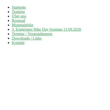
Zum
Startseite
Inhalt
Training
Radsport TuS Engter
springen
Über uns
Rennrad
Mountainbike
3. Engteraner Bike Day Sonntag 13.09.2026
Termine / Veranstaltungen
Downloads / Links
Kontakt