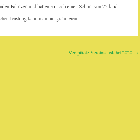
nden Fahrtzeit und hatten so noch einen Schnitt von 25 km/h.
cher Leistung kann man nur gratulieren.
Verspätete Vereinsausfahrt 2020
→