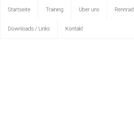
Zum
Radsport TuS Engter
Startseite
Training
Über uns
Rennrad
Inhalt
springen
Downloads / Links
Kontakt