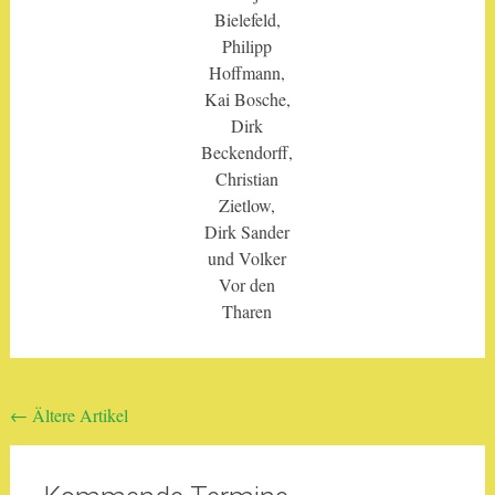
Bielefeld,
Philipp
Hoffmann,
Kai Bosche,
Dirk
Beckendorff,
Christian
Zietlow,
Dirk Sander
und Volker
Vor den
Tharen
Beitragsnavigation
←
Ältere Artikel