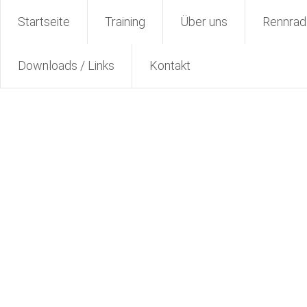
Zum
Radsport TuS Engter
Startseite
Training
Über uns
Rennrad
Inhalt
springen
Downloads / Links
Kontakt