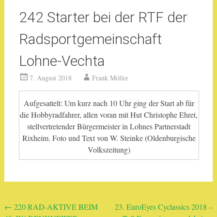
242 Starter bei der RTF der
Radsportgemeinschaft
Lohne-Vechta
7. August 2018
Frank Möller
Aufgesattelt: Um kurz nach 10 Uhr ging der Start ab für
die Hobbyradfahrer, allen voran mit Hut Christophe Ehret,
stellvertretender Bürgermeister in Lohnes Partnerstadt
Rixheim. Foto und Text von W. Steinke (Oldenburgische
Volkszeitung)
Beitragsnavigation
←
220 RAD-AKTIVE BEIM
23. EuroEyes Cyclassics 2018 –