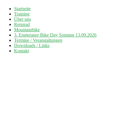
Zum
Startseite
Inhalt
Training
Radsport TuS Engter
springen
Über uns
Rennrad
Mountainbike
3. Engteraner Bike Day Sonntag 13.09.2026
Termine / Veranstaltungen
Downloads / Links
Kontakt