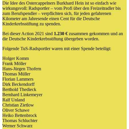
Die Idee des Ostercappelners Burkhard Hein ist so einfach wie
wirkungsvoll: Radsportler – vom Profi über den Freizeitradler bis
zum Berufspendler – verpflichten sich, für jeden gefahrenen
Kilometer am Jahresende einen Cent für die Deutsche
Kinderkrebsstiftung zu spenden.
Bei dieser Action 2021 sind
1.230 €
zusammen gekommen und an
die Deutsche Kinderkrebsstiftung übergeben worden.
Folgende TuS-Radsportler waren mit einer Spende beteiligt:
Holger Komm
Frank Möller
Hans-Jürgen Thofern
Thomas Müller
Florian Lammers
Dirk Beckendorff
Berthold Thedieck
Bernhard Linkemeyer
Ralf Unland
Christian Zietlow
Oliver Schawe
Heiko Bettenbrock
Thomas Schluchter
Werner Schwarz