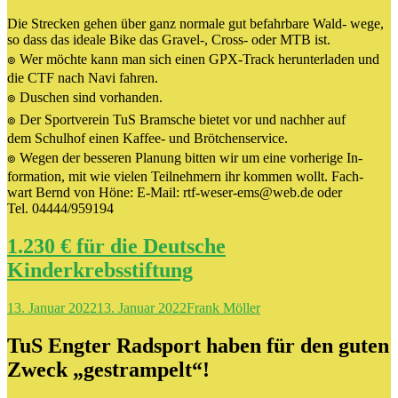
Die Strecken gehen über ganz normale gut befahrbare Wald- wege,
so dass das ideale Bike das Gravel-, Cross- oder MTB ist.
๏ Wer möchte kann man sich einen GPX-Track herunterladen und
die CTF nach Navi fahren.
๏ Duschen sind vorhanden.
๏ Der Sportverein TuS Bramsche bietet vor und nachher auf
dem Schulhof einen Kaffee- und Brötchenservice.
๏ Wegen der besseren Planung bitten wir um eine vorherige In-
formation, mit wie vielen Teilnehmern ihr kommen wollt. Fach-
wart Bernd von Höne: E-Mail: rtf-weser-ems@web.de oder
Tel. 04444/959194
1.230 € für die Deutsche
Kinderkrebsstiftung
13. Januar 2022
13. Januar 2022
Frank Möller
TuS Engter Radsport haben für den guten
Zweck „gestrampelt“!