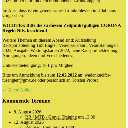
2022 um 18 Uhr mit dem traditionellen Grünkohlgang.
Im Anschluss ist ein gemeinsames Grünkohlessen im Clubhaus
vorgesehen.
WICHTIG: Bitte die zu diesem Zeitpunkt gültigen CORONA-
Regeln Nds. beachten!!
Weitere Themen an diesem Abend sind: Aufstellung
Radsportabteilung TuS Engter, Vereinsausfahrt, Veranstaltungen
2022, Ausgabe Wertungskarten 2022, neue Radsportbekleidung,
Anregungen, Ideen und Verschiedenes.
Unkostenbeteiligung: 10 € pro Mitglied
Bitte um Anmeldung bis zum
12.02.2022
an: wadenkneifer-
tusengter@gmx.de oder persönlich an Torsten Probst
Beitragsnavigation
←
Ältere Artikel
Kommende Termine
8. August 2026
RR / MTB / Gravel Training
um 13:30
12. August 2026
Rennrad-Training
um 18:00