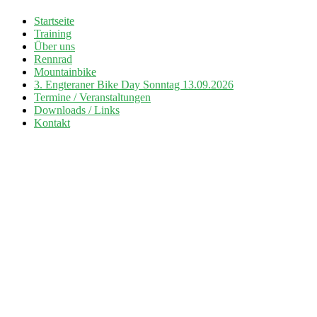
Zum
Startseite
Inhalt
Training
Radsport TuS Engter
springen
Über uns
Rennrad
Mountainbike
3. Engteraner Bike Day Sonntag 13.09.2026
Termine / Veranstaltungen
Downloads / Links
Kontakt