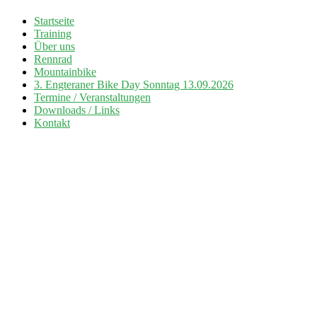
Zum
Startseite
Inhalt
Training
Radsport TuS Engter
springen
Über uns
Rennrad
Mountainbike
3. Engteraner Bike Day Sonntag 13.09.2026
Termine / Veranstaltungen
Downloads / Links
Kontakt