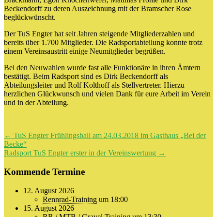
Beckendorff zu deren Auszeichnung mit der Bramscher Rose
beglückwünscht.
Der TuS Engter hat seit Jahren steigende Mitgliederzahlen und
bereits über 1.700 Mitglieder. Die Radsportabteilung konnte trotz
einem Vereinsaustritt einige Neumitglieder begrüßen.
Bei den Neuwahlen wurde fast alle Funktionäre in ihren Ämtern
bestätigt. Beim Radsport sind es Dirk Beckendorff als
Abteilungsleiter und Rolf Kolthoff als Stellvertreter. Hierzu
herzlichen Glückwunsch und vielen Dank für eure Arbeit im Verein
und in der Abteilung.
Beitragsnavigation
←
TuS Engter Frühlingsball am 24.03.2018 im Gasthaus „Bei der
Becke“
Radsport TuS Engter erster in der Vereinswertung
→
Kommende Termine
12. August 2026
Rennrad-Training
um 18:00
15. August 2026
RR / MTB / Gravel Training
um 13:30