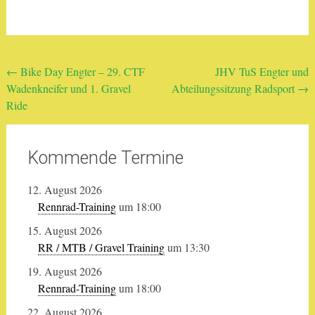
Beitragsnavigation
←
Bike Day Engter – 29. CTF
JHV TuS Engter und
Wadenkneifer und 1. Gravel
Abteilungssitzung Radsport
→
Ride
Kommende Termine
12. August 2026
Rennrad-Training
um 18:00
15. August 2026
RR / MTB / Gravel Training
um 13:30
19. August 2026
Rennrad-Training
um 18:00
22. August 2026