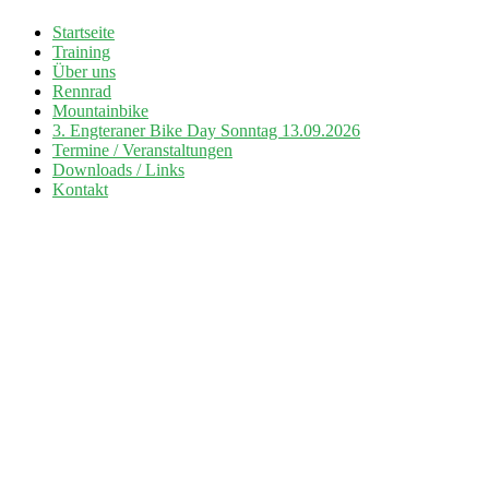
Zum
Startseite
Inhalt
Training
Radsport TuS Engter
springen
Über uns
Rennrad
Mountainbike
3. Engteraner Bike Day Sonntag 13.09.2026
Termine / Veranstaltungen
Downloads / Links
Kontakt