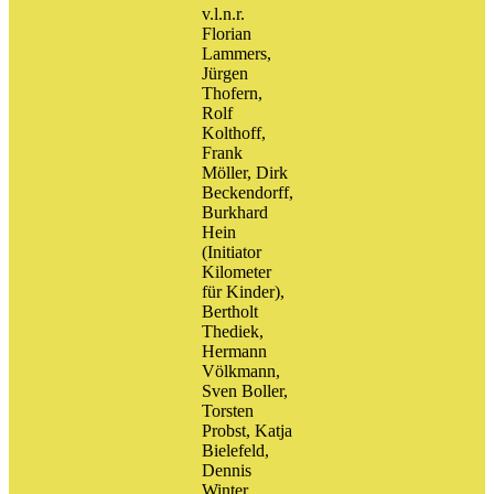
v.l.n.r.
Florian
Lammers,
Jürgen
Thofern,
Rolf
Kolthoff,
Frank
Möller, Dirk
Beckendorff,
Burkhard
Hein
(Initiator
Kilometer
für Kinder),
Bertholt
Thediek,
Hermann
Völkmann,
Sven Boller,
Torsten
Probst, Katja
Bielefeld,
Dennis
Winter,