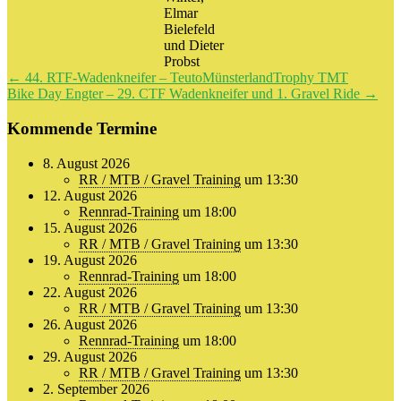
Elmar
Bielefeld
und Dieter
Probst
Beitragsnavigation
←
44. RTF-Wadenkneifer – TeutoMünsterlandTrophy TMT
Bike Day Engter – 29. CTF Wadenkneifer und 1. Gravel Ride
→
Kommende Termine
8. August 2026
RR / MTB / Gravel Training
um 13:30
12. August 2026
Rennrad-Training
um 18:00
15. August 2026
RR / MTB / Gravel Training
um 13:30
19. August 2026
Rennrad-Training
um 18:00
22. August 2026
RR / MTB / Gravel Training
um 13:30
26. August 2026
Rennrad-Training
um 18:00
29. August 2026
RR / MTB / Gravel Training
um 13:30
2. September 2026