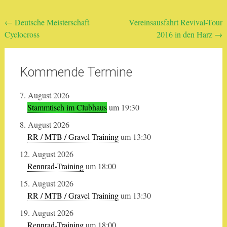
Beitragsnavigation
←
Deutsche Meisterschaft
Vereinsausfahrt Revival-Tour
Cyclocross
2016 in den Harz
→
Kommende Termine
7. August 2026
Stammtisch im Clubhaus
um 19:30
8. August 2026
RR / MTB / Gravel Training
um 13:30
12. August 2026
Rennrad-Training
um 18:00
15. August 2026
RR / MTB / Gravel Training
um 13:30
19. August 2026
Rennrad-Training
um 18:00