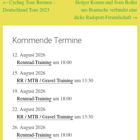
Beitragsnavigation
←
Cycling Tour Bremen –
Holger Komm und Sven Boller
Deutschland Tour 2023
aus Bramsche verbindet eine
dicke Radsport-Freundschaft
→
Kommende Termine
12. August 2026
Rennrad-Training
um 18:00
15. August 2026
RR / MTB / Gravel Training
um 13:30
19. August 2026
Rennrad-Training
um 18:00
22. August 2026
RR / MTB / Gravel Training
um 13:30
26. August 2026
Rennrad-Training
um 18:00