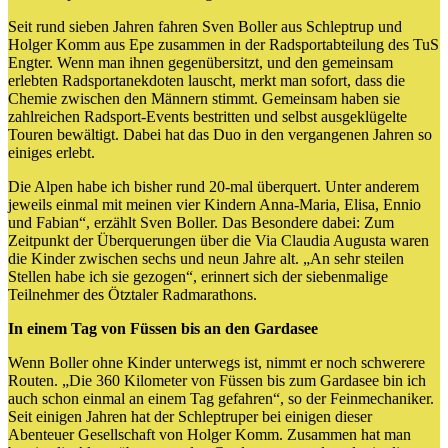
Seit rund sieben Jahren fahren Sven Boller aus Schleptrup und
Holger Komm aus Epe zusammen in der Radsportabteilung des TuS
Engter. Wenn man ihnen gegenübersitzt, und den gemeinsam
erlebten Radsportanekdoten lauscht, merkt man sofort, dass die
Chemie zwischen den Männern stimmt. Gemeinsam haben sie
zahlreichen Radsport-Events bestritten und selbst ausgeklügelte
Touren bewältigt. Dabei hat das Duo in den vergangenen Jahren so
einiges erlebt.
Die Alpen habe ich bisher rund 20-mal überquert. Unter anderem
jeweils einmal mit meinen vier Kindern Anna-Maria, Elisa, Ennio
und Fabian“, erzählt Sven Boller. Das Besondere dabei: Zum
Zeitpunkt der Überquerungen über die Via Claudia Augusta waren
die Kinder zwischen sechs und neun Jahre alt. „An sehr steilen
Stellen habe ich sie gezogen“, erinnert sich der siebenmalige
Teilnehmer des Ötztaler Radmarathons.
In einem Tag von Füssen bis an den Gardasee
Wenn Boller ohne Kinder unterwegs ist, nimmt er noch schwerere
Routen. „Die 360 Kilometer von Füssen bis zum Gardasee bin ich
auch schon einmal an einem Tag gefahren“, so der Feinmechaniker.
Seit einigen Jahren hat der Schleptruper bei einigen dieser
Abenteuer Gesellschaft von Holger Komm. Zusammen hat man