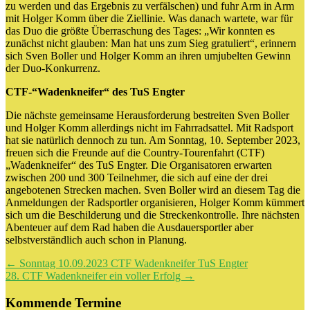
zu werden und das Ergebnis zu verfälschen) und fuhr Arm in Arm
mit Holger Komm über die Ziellinie. Was danach wartete, war für
das Duo die größte Überraschung des Tages: „Wir konnten es
zunächst nicht glauben: Man hat uns zum Sieg gratuliert“, erinnern
sich Sven Boller und Holger Komm an ihren umjubelten Gewinn
der Duo-Konkurrenz.
CTF-“Wadenkneifer“ des TuS Engter
Die nächste gemeinsame Herausforderung bestreiten Sven Boller
und Holger Komm allerdings nicht im Fahrradsattel. Mit Radsport
hat sie natürlich dennoch zu tun. Am Sonntag, 10. September 2023,
freuen sich die Freunde auf die Country-Tourenfahrt (CTF)
„Wadenkneifer“ des TuS Engter. Die Organisatoren erwarten
zwischen 200 und 300 Teilnehmer, die sich auf eine der drei
angebotenen Strecken machen. Sven Boller wird an diesem Tag die
Anmeldungen der Radsportler organisieren, Holger Komm kümmert
sich um die Beschilderung und die Streckenkontrolle. Ihre nächsten
Abenteuer auf dem Rad haben die Ausdauersportler aber
selbstverständlich auch schon in Planung.
Beitragsnavigation
←
Sonntag 10.09.2023 CTF Wadenkneifer TuS Engter
28. CTF Wadenkneifer ein voller Erfolg
→
Kommende Termine