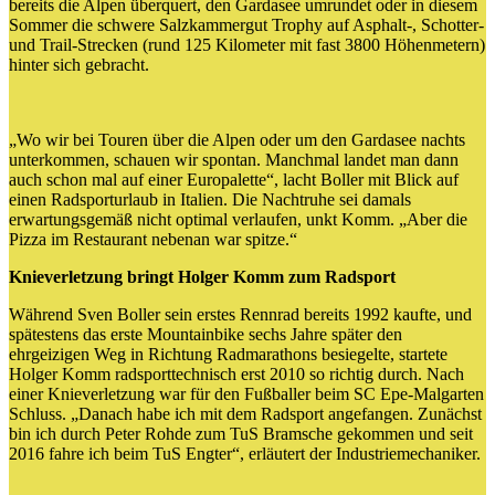
bereits die Alpen überquert, den Gardasee umrundet oder in diesem
Sommer die schwere Salzkammergut Trophy auf Asphalt-, Schotter-
und Trail-Strecken (rund 125 Kilometer mit fast 3800 Höhenmetern)
hinter sich gebracht.
„Wo wir bei Touren über die Alpen oder um den Gardasee nachts
unterkommen, schauen wir spontan. Manchmal landet man dann
auch schon mal auf einer Europalette“, lacht Boller mit Blick auf
einen Radsporturlaub in Italien. Die Nachtruhe sei damals
erwartungsgemäß nicht optimal verlaufen, unkt Komm. „Aber die
Pizza im Restaurant nebenan war spitze.“
Knieverletzung bringt Holger Komm zum Radsport
Während Sven Boller sein erstes Rennrad bereits 1992 kaufte, und
spätestens das erste Mountainbike sechs Jahre später den
ehrgeizigen Weg in Richtung Radmarathons besiegelte, startete
Holger Komm radsporttechnisch erst 2010 so richtig durch. Nach
einer Knieverletzung war für den Fußballer beim SC Epe-Malgarten
Schluss. „Danach habe ich mit dem Radsport angefangen. Zunächst
bin ich durch Peter Rohde zum TuS Bramsche gekommen und seit
2016 fahre ich beim TuS Engter“, erläutert der Industriemechaniker.