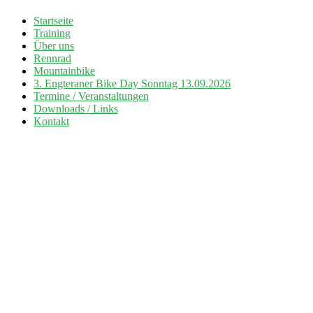
Zum
Startseite
Inhalt
Training
Radsport TuS Engter
springen
Über uns
Rennrad
Mountainbike
3. Engteraner Bike Day Sonntag 13.09.2026
Termine / Veranstaltungen
Downloads / Links
Kontakt