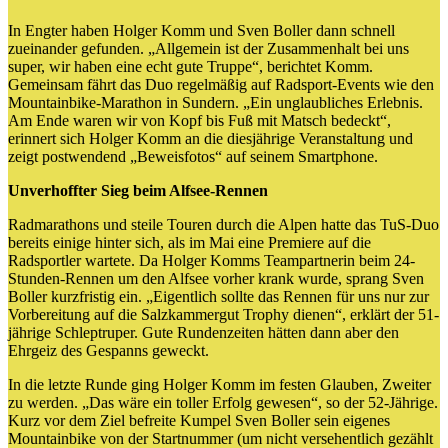
In Engter haben Holger Komm und Sven Boller dann schnell
zueinander gefunden. „Allgemein ist der Zusammenhalt bei uns
super, wir haben eine echt gute Truppe“, berichtet Komm.
Gemeinsam fährt das Duo regelmäßig auf Radsport-Events wie den
Mountainbike-Marathon in Sundern. „Ein unglaubliches Erlebnis.
Am Ende waren wir von Kopf bis Fuß mit Matsch bedeckt“,
erinnert sich Holger Komm an die diesjährige Veranstaltung und
zeigt postwendend „Beweisfotos“ auf seinem Smartphone.
Unverhoffter Sieg beim Alfsee-Rennen
Radmarathons und steile Touren durch die Alpen hatte das TuS-Duo
bereits einige hinter sich, als im Mai eine Premiere auf die
Radsportler wartete. Da Holger Komms Teampartnerin beim 24-
Stunden-Rennen um den Alfsee vorher krank wurde, sprang Sven
Boller kurzfristig ein. „Eigentlich sollte das Rennen für uns nur zur
Vorbereitung auf die Salzkammergut Trophy dienen“, erklärt der 51-
jährige Schleptruper. Gute Rundenzeiten hätten dann aber den
Ehrgeiz des Gespanns geweckt.
In die letzte Runde ging Holger Komm im festen Glauben, Zweiter
zu werden. „Das wäre ein toller Erfolg gewesen“, so der 52-Jährige.
Kurz vor dem Ziel befreite Kumpel Sven Boller sein eigenes
Mountainbike von der Startnummer (um nicht versehentlich gezählt