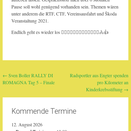
Pause soll wohl genügend vorhanden sein. Themen wären
unter anderem die RTF, CTF, Vereinsausfahrt und Škoda
Veranstaltung 2021.
Endlich geht es wieder los 🚴‍♂️🚴🏽‍♂️🚴‍♀️🚴🏻‍♂️🚴🏿‍♂️🚴👍
Beitragsnavigation
←
Sven Boller RALLY DI
Radsportler aus Engter spenden
ROMAGNA Tag 5 – Finale
pro Kilometer an
Kinderkrebsstiftung
→
Kommende Termine
12. August 2026