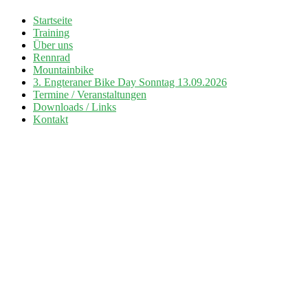
Zum
Startseite
Inhalt
Training
Radsport TuS Engter
springen
Über uns
Rennrad
Mountainbike
3. Engteraner Bike Day Sonntag 13.09.2026
Termine / Veranstaltungen
Downloads / Links
Kontakt