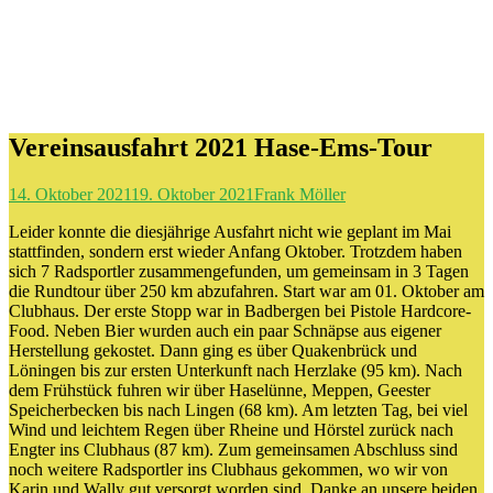
Vereinsausfahrt 2021 Hase-Ems-Tour
14. Oktober 2021
19. Oktober 2021
Frank Möller
Leider konnte die diesjährige Ausfahrt nicht wie geplant im Mai
stattfinden, sondern erst wieder Anfang Oktober. Trotzdem haben
sich 7 Radsportler zusammengefunden, um gemeinsam in 3 Tagen
die Rundtour über 250 km abzufahren. Start war am 01. Oktober am
Clubhaus. Der erste Stopp war in Badbergen bei Pistole Hardcore-
Food. Neben Bier wurden auch ein paar Schnäpse aus eigener
Herstellung gekostet. Dann ging es über Quakenbrück und
Löningen bis zur ersten Unterkunft nach Herzlake (95 km). Nach
dem Frühstück fuhren wir über Haselünne, Meppen, Geester
Speicherbecken bis nach Lingen (68 km). Am letzten Tag, bei viel
Wind und leichtem Regen über Rheine und Hörstel zurück nach
Engter ins Clubhaus (87 km). Zum gemeinsamen Abschluss sind
noch weitere Radsportler ins Clubhaus gekommen, wo wir von
Karin und Wally gut versorgt worden sind. Danke an unsere beiden