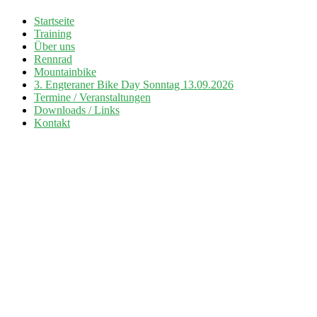
Zum
Startseite
Inhalt
Training
Radsport TuS Engter
springen
Über uns
Rennrad
Mountainbike
3. Engteraner Bike Day Sonntag 13.09.2026
Termine / Veranstaltungen
Downloads / Links
Kontakt