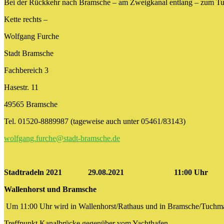
Bei der Rückkehr nach Bramsche – am Zweigkanal entlang – zum Tuc
Kette rechts –
Wolfgang Furche
Stadt Bramsche
Fachbereich 3
Hasestr. 11
49565 Bramsche
Tel. 01520-8889987 (tageweise auch unter 05461/83143)
wolfgang.furche@stadt-bramsche.de
Stadtradeln 2021 29.08.2021 11:00 Uhr
Wallenhorst und Bramsche
Um 11:00 Uhr wird in Wallenhorst/Rathaus und in Bramsche/Tuchma
Treffpunkt Kanalbrücke gegenüber vom Yachthafen