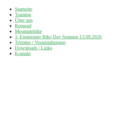
Zum
Startseite
Inhalt
Training
Radsport TuS Engter
springen
Über uns
Rennrad
Mountainbike
3. Engteraner Bike Day Sonntag 13.09.2026
Termine / Veranstaltungen
Downloads / Links
Kontakt