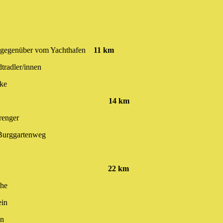
ke gegenüber vom Yachthafen
11 km
radler/innen
ke
ng Rastplatz
14 km
renger
Burggartenweg
cher Museum
22 km
che
ein
en