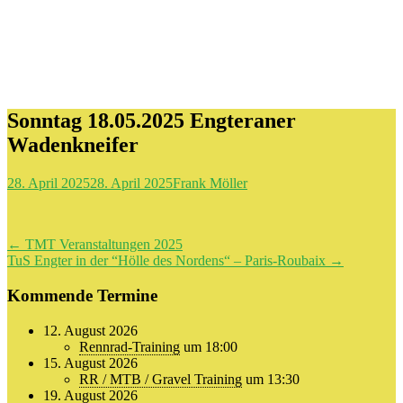
Sonntag 18.05.2025 Engteraner
Wadenkneifer
28. April 2025
28. April 2025
Frank Möller
Beitragsnavigation
←
TMT Veranstaltungen 2025
TuS Engter in der “Hölle des Nordens“ – Paris-Roubaix
→
Kommende Termine
12. August 2026
Rennrad-Training
um 18:00
15. August 2026
RR / MTB / Gravel Training
um 13:30
19. August 2026