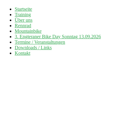
Zum
Startseite
Inhalt
Training
Radsport TuS Engter
springen
Über uns
Rennrad
Mountainbike
3. Engteraner Bike Day Sonntag 13.09.2026
Termine / Veranstaltungen
Downloads / Links
Kontakt