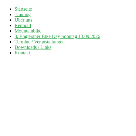
Zum
Startseite
Inhalt
Training
Radsport TuS Engter
springen
Über uns
Rennrad
Mountainbike
3. Engteraner Bike Day Sonntag 13.09.2026
Termine / Veranstaltungen
Downloads / Links
Kontakt