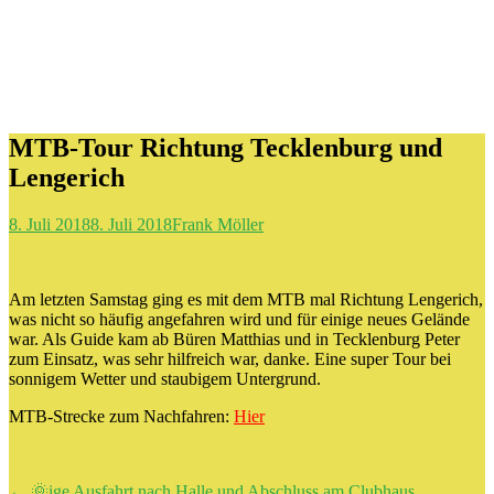
MTB-Tour Richtung Tecklenburg und
Lengerich
8. Juli 2018
8. Juli 2018
Frank Möller
Am letzten Samstag ging es mit dem MTB mal Richtung Lengerich,
was nicht so häufig angefahren wird und für einige neues Gelände
war. Als Guide kam ab Büren Matthias und in Tecklenburg Peter
zum Einsatz, was sehr hilfreich war, danke. Eine super Tour bei
sonnigem Wetter und staubigem Untergrund.
MTB-Strecke zum Nachfahren:
Hier
Beitragsnavigation
←
🌞ige Ausfahrt nach Halle und Abschluss am Clubhaus