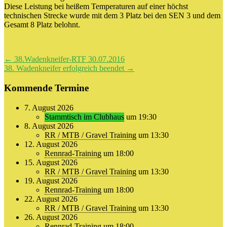
Diese Leistung bei heißem Temperaturen auf einer höchst
technischen Strecke wurde mit dem 3 Platz bei den SEN 3 und dem
Gesamt 8 Platz belohnt.
Beitragsnavigation
←
38.Wadenkneifer-RTF 30.07.2016
38. Wadenkneifer erfolgreich beendet
→
Kommende Termine
7. August 2026
Stammtisch im Clubhaus
um 19:30
8. August 2026
RR / MTB / Gravel Training
um 13:30
12. August 2026
Rennrad-Training
um 18:00
15. August 2026
RR / MTB / Gravel Training
um 13:30
19. August 2026
Rennrad-Training
um 18:00
22. August 2026
RR / MTB / Gravel Training
um 13:30
26. August 2026
Rennrad-Training
um 18:00