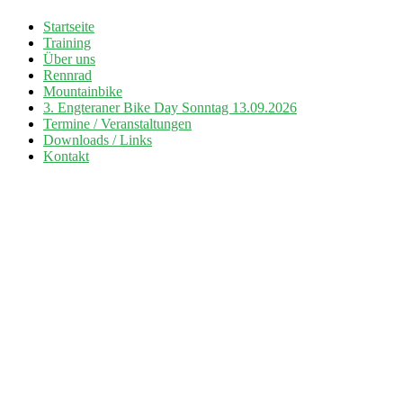
Zum
Startseite
Inhalt
Training
Radsport TuS Engter
springen
Über uns
Rennrad
Mountainbike
3. Engteraner Bike Day Sonntag 13.09.2026
Termine / Veranstaltungen
Downloads / Links
Kontakt