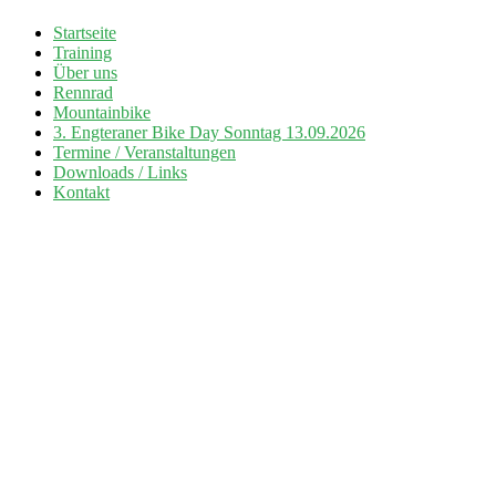
Zum
Startseite
Inhalt
Training
Radsport TuS Engter
springen
Über uns
Rennrad
Mountainbike
3. Engteraner Bike Day Sonntag 13.09.2026
Termine / Veranstaltungen
Downloads / Links
Kontakt