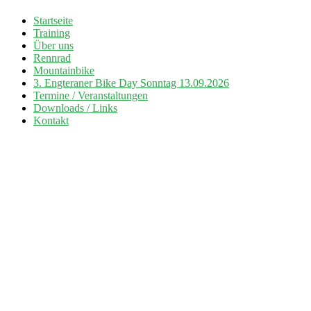
Zum
Startseite
Inhalt
Training
Radsport TuS Engter
springen
Über uns
Rennrad
Mountainbike
3. Engteraner Bike Day Sonntag 13.09.2026
Termine / Veranstaltungen
Downloads / Links
Kontakt