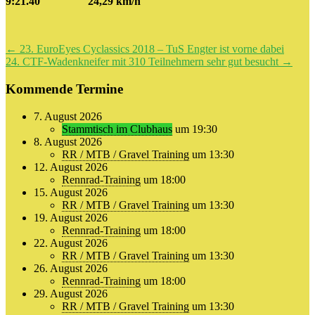
9:21.40 24,29 km/h
Beitragsnavigation
←
23. EuroEyes Cyclassics 2018 – TuS Engter ist vorne dabei
24. CTF-Wadenkneifer mit 310 Teilnehmern sehr gut besucht
→
Kommende Termine
7. August 2026
Stammtisch im Clubhaus
um 19:30
8. August 2026
RR / MTB / Gravel Training
um 13:30
12. August 2026
Rennrad-Training
um 18:00
15. August 2026
RR / MTB / Gravel Training
um 13:30
19. August 2026
Rennrad-Training
um 18:00
22. August 2026
RR / MTB / Gravel Training
um 13:30
26. August 2026
Rennrad-Training
um 18:00
29. August 2026
RR / MTB / Gravel Training
um 13:30