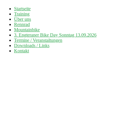
Zum
Startseite
Inhalt
Training
Radsport TuS Engter
springen
Über uns
Rennrad
Mountainbike
3. Engteraner Bike Day Sonntag 13.09.2026
Termine / Veranstaltungen
Downloads / Links
Kontakt