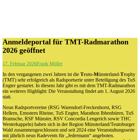
Anmeldeportal für TMT-Radmarathon
2026 geöffnet
17. Februar 2026
Frank Möller
In den vergangenen zwei Jahren ist die
T
euto-
M
ünsterland-
T
rophy
(TMT) sehr erfolgreich als Radsportserie unter Beteiligung des TuS
Engter gestartet. In diesem Jahr gibt es mit dem TMT-Radmarathon
ein weiteres Highlight: Die Veranstaltung findet am 1. August 2026
statt.
Neun Radsportvereine (RSG Warendorf-Freckenhorst, RSG
Hellern, Emsstern Rheine, TuS Engter, Marathon Ibbenbüren, TuS
Bramsche, RSF Münster, RSV Concordia Lengerich sowie THC
Westerkappeln) haben sich in der Region Münsterland/Teutoburger
Wald zusammengeschlossen und seit 2024 eine Veranstaltungsserie
mit jährlich neun Radevents für „Jedermann“ angeboten.