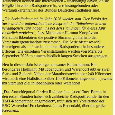
Teilnehmen können alle Interessierten – unabhängig davon, ob sie
Mitglied in einem Radsportverein, vereinsungebunden oder
Wertungskartenfahrer des Bundes Deutscher Radfahrer sind.
„Die Serie findet auch im Jahr 2026 wieder statt. Der Erfolg der
Serie und der außerordentliche Zuspruch der Teilnehmer in dem
vergangenen Jahr haben uns bei den Planungen für dieses Jahr
zusätzlich motiviert“
, fasst Mitinitiator Hartmut Knopf vom
Marathon Ibbenbüren die positive Stimmung innerhalb der
Veranstaltergemeinschaft zusammen. Die Serie bietet sowohl
Einsteigern als auch ambitionierten Radsportlern ein besonderes
Erlebnis. Die einzelnen Veranstaltungen werden von März bis
September 2026 mit unterschiedlich langen Strecken ausgetragen.
Neu in diesem Jahr ist ein gemeinsamer Radmarathon. Ein
besonderes Highlight: Mit Ibbenbüren und Warendorf gibt es zwei
Start- und Zielorte. Neben der Marathonstrecke über 240 Kilometer
wird auch eine Halbdistanz über 150 Kilometer angeboten – jeweils
mit Start und Ziel in Ibbenbüren oder Warendorf.
„Das Anmeldeportal für den Radmarathon ist eröffnet. Bereits in
den ersten Stunden haben sich zahlreiche Radsportfreunde für den
TMT-Radmarathon angemeldet“, freut sich der Vorsitzende der
RSG Warendorf-Freckenhorst, Jonas Rosendahl, über die große
Resonanz.