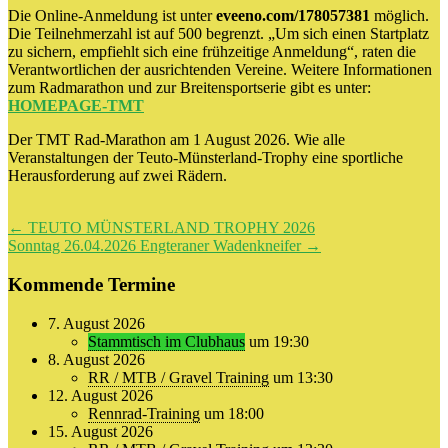
Die Online-Anmeldung ist unter
eveeno.com/178057381
möglich.
Die Teilnehmerzahl ist auf 500 begrenzt. „Um sich einen Startplatz
zu sichern, empfiehlt sich eine frühzeitige Anmeldung“, raten die
Verantwortlichen der ausrichtenden Vereine. Weitere Informationen
zum Radmarathon und zur Breitensportserie gibt es unter:
HOMEPAGE-TMT
Der TMT Rad-Marathon am 1 August 2026. Wie alle
Veranstaltungen der Teuto-Münsterland-Trophy eine sportliche
Herausforderung auf zwei Rädern.
Beitragsnavigation
←
TEUTO MÜNSTERLAND TROPHY 2026
Sonntag 26.04.2026 Engteraner Wadenkneifer
→
Kommende Termine
7. August 2026
Stammtisch im Clubhaus
um 19:30
8. August 2026
RR / MTB / Gravel Training
um 13:30
12. August 2026
Rennrad-Training
um 18:00
15. August 2026