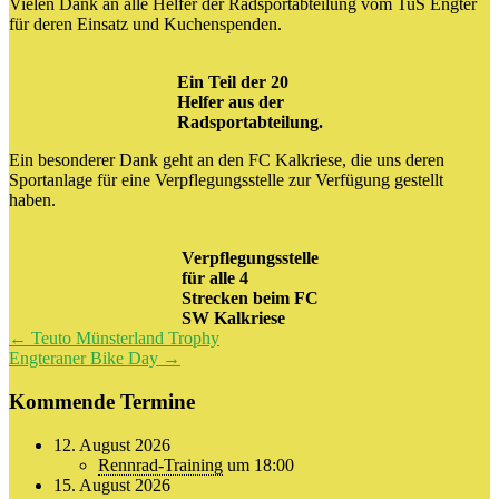
Vielen Dank an alle Helfer der Radsportabteilung vom TuS Engter
für deren Einsatz und Kuchenspenden.
Ein Teil der 20
Helfer aus der
Radsportabteilung.
Ein besonderer Dank geht an den FC Kalkriese, die uns deren
Sportanlage für eine Verpflegungsstelle zur Verfügung gestellt
haben.
Verpflegungsstelle
für alle 4
Strecken beim FC
SW Kalkriese
Beitragsnavigation
←
Teuto Münsterland Trophy
Engteraner Bike Day
→
Kommende Termine
12. August 2026
Rennrad-Training
um 18:00
15. August 2026