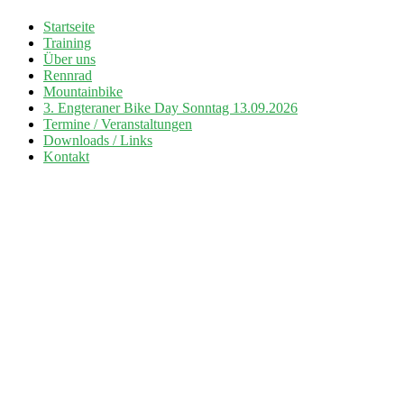
Zum
Startseite
Inhalt
Training
Radsport TuS Engter
springen
Über uns
Rennrad
Mountainbike
3. Engteraner Bike Day Sonntag 13.09.2026
Termine / Veranstaltungen
Downloads / Links
Kontakt