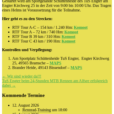
Gestartet wird am Sportgelände Schüttenheide des TuS Engter am
Engter Kirchweg 25 in der Zeit von 9:00 bis 10:00 Uhr. Das Tragen
eines Helms ist Voraussetzung für die Teilnahme.
Hier geht es zu den Strecken:
RTF Tour A-C – 154 km / 1.240 Hm:
Komoot
RTF Tour A – 72 km / 740 Hm:
Komoot
RTF Tour B 39 km / 310 Hm:
Komoot
RTF Tour C 43 km / 190 Hm:
Komoot
Kontrollen und Verpflegung:
Am Sportplatz Schüttenheide TuS Engter, Engter Kirchweg
25, 49565 Bramsche –
MAPS
Brander Heide, 49143 Bissendorf –
MAPS
Beitragsnavigation
←
Wir sind wieder da!!!
TuS Engter beim 24-Stunden MTB Rennen am Alfsee erfolgreich
dabei
→
Kommende Termine
12. August 2026
Rennrad-Training
um 18:00