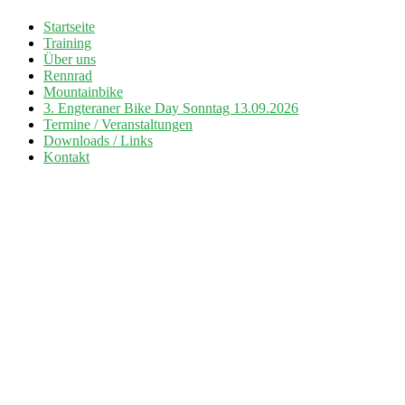
Zum
Startseite
Inhalt
Training
Radsport TuS Engter
springen
Über uns
Rennrad
Mountainbike
3. Engteraner Bike Day Sonntag 13.09.2026
Termine / Veranstaltungen
Downloads / Links
Kontakt