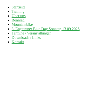
Zum
Startseite
Inhalt
Training
Radsport TuS Engter
springen
Über uns
Rennrad
Mountainbike
3. Engteraner Bike Day Sonntag 13.09.2026
Termine / Veranstaltungen
Downloads / Links
Kontakt