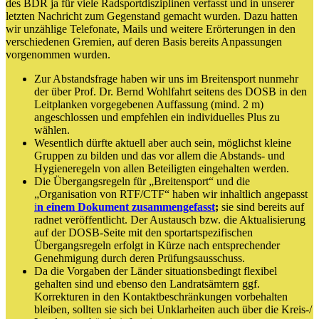
des BDR ja für viele Radsportdisziplinen verfasst und in unserer
letzten Nachricht zum Gegenstand gemacht wurden. Dazu hatten
wir unzählige Telefonate, Mails und weitere Erörterungen in den
verschiedenen Gremien, auf deren Basis bereits Anpassungen
vorgenommen wurden.
Zur Abstandsfrage haben wir uns im Breitensport nunmehr
der über Prof. Dr. Bernd Wohlfahrt seitens des DOSB in den
Leitplanken vorgegebenen Auffassung (mind. 2 m)
angeschlossen und empfehlen ein individuelles Plus zu
wählen.
Wesentlich dürfte aktuell aber auch sein, möglichst kleine
Gruppen zu bilden und das vor allem die Abstands- und
Hygieneregeln von allen Beteiligten eingehalten werden.
Die Übergangsregeln für „Breitensport“ und die
„Organisation von RTF/CTF“ haben wir inhaltlich angepasst
i
n einem
Dokument
zusammengefasst
;
sie sind bereits auf
radnet veröffentlicht. Der Austausch bzw. die Aktualisierung
auf der DOSB-Seite mit den sportartspezifischen
Übergangsregeln erfolgt in Kürze nach entsprechender
Genehmigung durch deren Prüfungsausschuss.
Da die Vorgaben der Länder situationsbedingt flexibel
gehalten sind und ebenso den Landratsämtern ggf.
Korrekturen in den Kontaktbeschränkungen vorbehalten
bleiben, sollten sie sich bei Unklarheiten auch über die Kreis-/