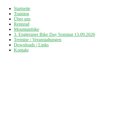
Zum
Startseite
Inhalt
Training
Radsport TuS Engter
springen
Über uns
Rennrad
Mountainbike
3. Engteraner Bike Day Sonntag 13.09.2026
Termine / Veranstaltungen
Downloads / Links
Kontakt