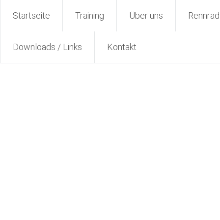
Zum
Radsport TuS Engter
Startseite
Training
Über uns
Rennrad
Inhalt
springen
Downloads / Links
Kontakt