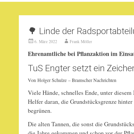
🌳 Linde der Radsportabtei
6. März 2022
Frank Möller
Ehrenamtliche bei Pflanzaktion im Einsa
TuS Engter setzt ein Zeiche
Von Holger Schulze – Bramscher Nachrichten
Viele Hände, schnelles Ende, unter diesem 
Helfer daran, die Grundstücksgrenze hinter
begrünen.
Die alten Tannen, die sonst die Grundstüc
die Jahre gekommen und schon vor der Pflan